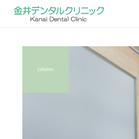
column