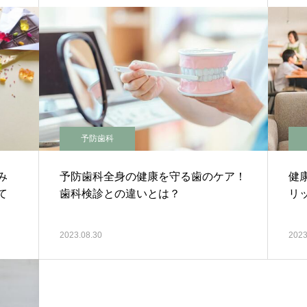
予防歯科
み
予防歯科全身の健康を守る歯のケア！
健
て
歯科検診との違いとは？
リ
2023.08.30
2023