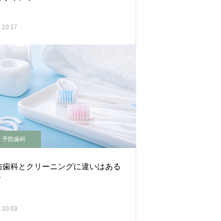
.10.17
予防歯科
防歯科とクリーニングに違いはある
？
.10.03