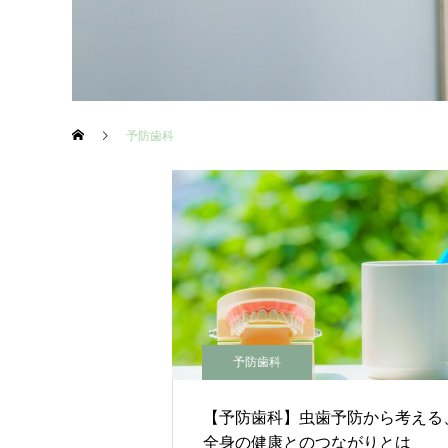
予防歯科
予防歯科
【予防歯科】虫歯予防から考える
全身の健康とのつながりとは