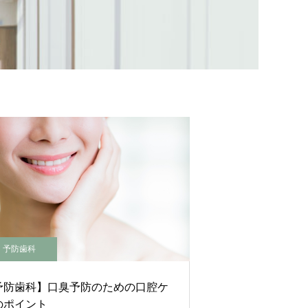
予防歯科
予防歯科】口臭予防のための口腔ケ
のポイント