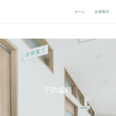
ホーム
診療案内
予防歯科