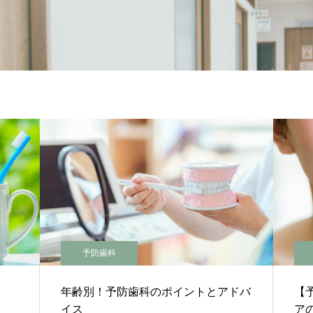
予防歯科
、
年齢別！予防歯科のポイントとアドバ
【
イス
ア