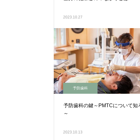
2023.10.27
予防歯科
予防歯科の鍵～PMTCについて知
～
2023.10.13