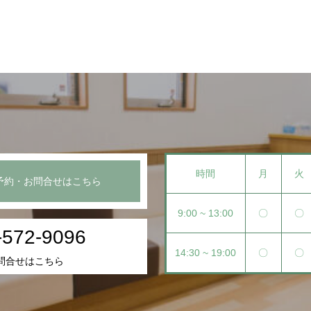
時間
月
火
予約・お問合せはこちら
9:00 ~ 13:00
〇
〇
-572-9096
14:30 ~ 19:00
〇
〇
問合せはこちら