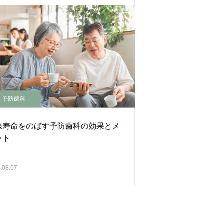
予防歯科
康寿命をのばす予防歯科の効果とメ
ット
.08.07