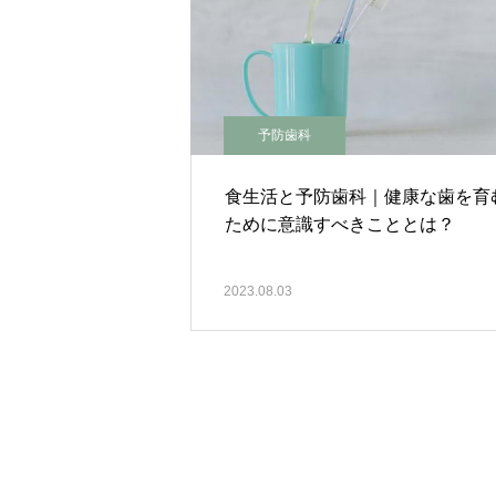
予防歯科
食生活と予防歯科｜健康な歯を育
ために意識すべきこととは？
2023.08.03