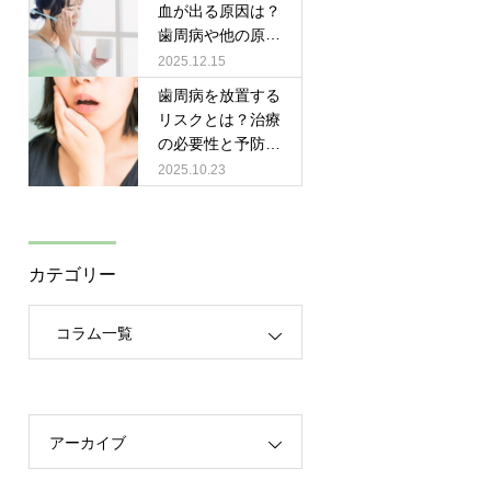
血が出る原因は？
歯周病や他の原因
とその対策
2025.12.15
歯周病を放置する
リスクとは？治療
の必要性と予防の
ためにできること
2025.10.23
カテゴリー
コラム一覧
アーカイブ